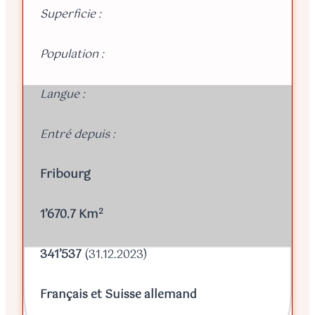
Superficie :
Population :
Langue :
Entré depuis :
Fribourg
2
1’670.7 Km
341’537
(31.12.2023)
Français et Suisse allemand