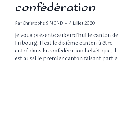
confédération
Par
Christophe SIMOND
4 juillet 2020
Je vous présente aujourd’hui le canton de
Fribourg. Il est le dixième canton à être
entré dans la confédération helvétique. Il
est aussi le premier canton faisant partie
de la Suisse Romande (il est considéré
comme Romand, car 68.2 % de la
population parlent le français) que je
présente dans mon défi : découvrez 26…
LIRE LA SUITE