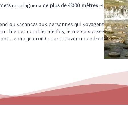
mets
montagneux
de plus de 4’000 mètres
et
ekend ou vacances aux personnes qui voyagent
un chien et combien de fois, je me suis cassé
enant… enfin, je crois) pour trouver un endroit
Mon envie