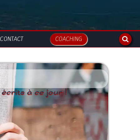
CONTACT
COACHING
 écrits à ce jour !