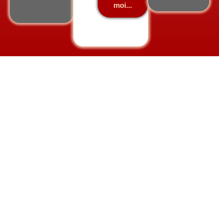
moi...
Le Monde
Voyager à travers le Monde. Découvrez tous mes
articles dédiés aux aventures que j’ai passées dans un
autre pays que le mien.
Sélectionnez une région/un continent, pour savoir si
j’ai déjà découvert un pays de ce coin du Monde.