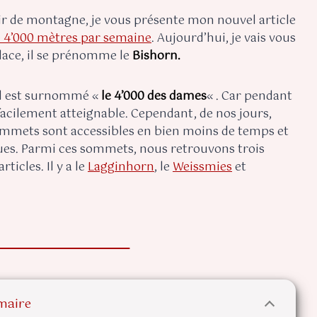
air de montagne, je vous présente mon nouvel article
 4’000 mètres par semaine
. Aujourd’hui, je vais vous
place, il se prénomme le
Bishorn.
 il est surnommé «
le 4’000 des dames
« . Car pendant
 facilement atteignable. Cependant, de nos jours,
 sommets sont accessibles en bien moins de temps et
ques. Parmi ces sommets, nous retrouvons trois
ticles. Il y a le
Lagginhorn
, le
Weissmies
et
aire