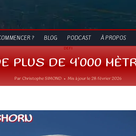
COMMENCER ?
BLOG
PODCAST
À PROPOS
DEFI
E PLUS DE 4’000 MÈTR
Par
Christophe SIMOND
Mis à jour le
28 février 2026