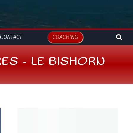
CONTACT
COACHING
ES – LE BISHORN