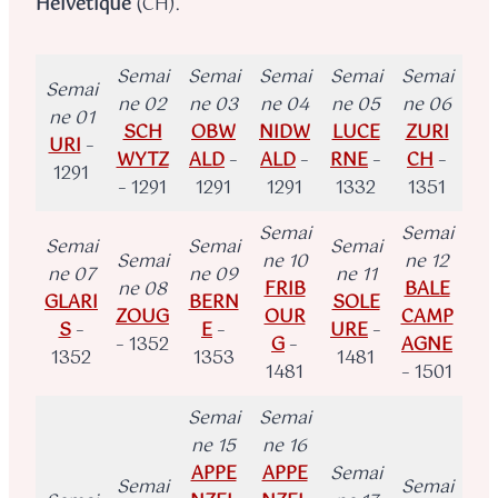
Helvétique
(CH).
Semai
Semai
Semai
Semai
Semai
Semai
ne 02
ne 03
ne 04
ne 05
ne 06
ne 01
SCH
OBW
NIDW
LUCE
ZURI
URI
–
WYTZ
ALD
–
ALD
–
RNE
–
CH
–
1291
– 1291
1291
1291
1332
1351
Semai
Semai
Semai
Semai
Semai
Semai
ne 10
ne 12
ne 07
ne 09
ne 11
ne 08
FRIB
BALE
GLARI
BERN
SOLE
ZOUG
OUR
CAMP
S
–
E
–
URE
–
– 1352
G
–
AGNE
1352
1353
1481
1481
– 1501
Semai
Semai
ne 15
ne 16
APPE
APPE
Semai
Semai
Semai