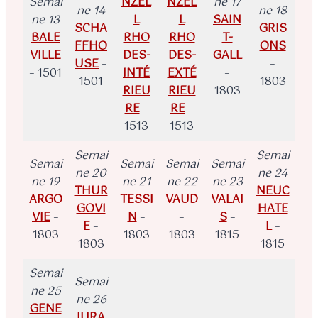
Semai
NZEL
NZEL
ne 17
ne 14
ne 18
ne 13
L
L
SAIN
SCHA
GRIS
BALE
RHO
RHO
T-
FFHO
ONS
VILLE
DES-
DES-
GALL
USE
–
–
– 1501
INTÉ
EXTÉ
–
1501
1803
RIEU
RIEU
1803
RE
–
RE
–
1513
1513
Semai
Semai
Semai
Semai
Semai
Semai
ne 20
ne 24
ne 19
ne 21
ne 22
ne 23
THUR
NEUC
ARGO
TESSI
VAUD
VALAI
GOVI
HATE
VIE
–
N
–
–
S
–
E
–
L
–
1803
1803
1803
1815
1803
1815
Semai
Semai
ne 25
ne 26
GENE
JURA