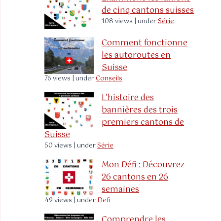
de cinq cantons suisses
108 views
|
under
Série
Comment fonctionne
les autoroutes en
Suisse
76 views
|
under
Conseils
L’histoire des
bannières des trois
premiers cantons de
Suisse
50 views
|
under
Série
Mon Défi : Découvrez
26 cantons en 26
semaines
49 views
|
under
Defi
Comprendre les