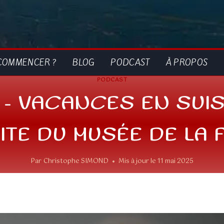
COMMENCER ?
BLOG
PODCAST
À PROPOS
PODCAST
 – VACANCES EN SUISS
SITE DU MUSÉE DE LA F
Par
Christophe SIMOND
Mis à jour le
11 mai 2025