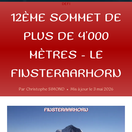
DEFI
12ÈME SOMMET DE
PLUS DE 4’000
MÈTRES – LE
FINSTERAARHORN
Par
Christophe SIMOND
Mis à jour le
3 mai 2026