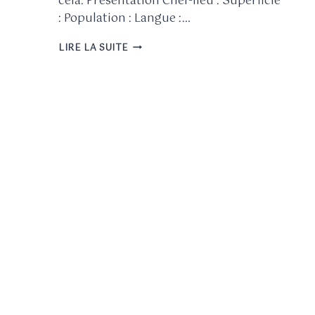
cela. Présentation Chef-lieu : Superficie
: Population : Langue :…
LIRE LA SUITE
Lien affilié