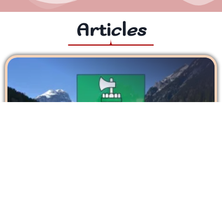
Articles
SAINT-GALL – Canton qui borde le lac de
constance
Parlons un peu du canton de Saint-Gall. Bien