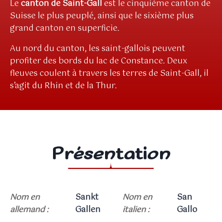
Le
canton de Saint-Gall
est le cinquième canton de
Suisse le plus peuplé, ainsi que le sixième plus
grand canton en superficie.
Au nord du canton, les saint-gallois peuvent
profiter des bords du lac de Constance. Deux
fleuves coulent à travers les terres de Saint-Gall, il
s’agit du Rhin et de la Thur.
Présentation
Nom en
Sankt
Nom en
San
allemand :
Gallen
italien :
Gallo