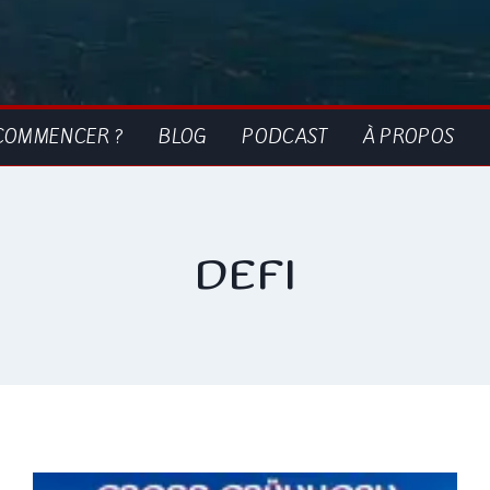
COMMENCER ?
BLOG
PODCAST
À PROPOS
DEFI