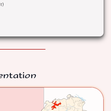
t)
entation