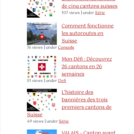
de cinq cantons suisses
107 views
|
under
Série
Comment fonctionne
les autoroutes en
Suisse
76 views
|
under
Conseils
Mon Défi : Découvrez
26 cantons en 26
semaines
51 views
|
under
Defi
L’histoire des
bannières des trois
premiers cantons de
Suisse
49 views
|
under
Série
VALAIS – Canton ayant