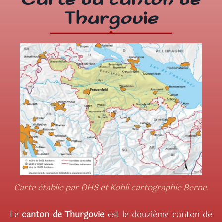
Thurgovie
Carte établie par DHS et Kohli cartographie Berne.
Le
canton de Thurgovie
est le douzième canton de