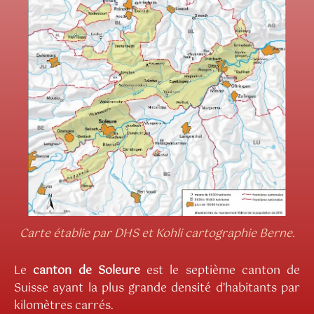
Carte établie par DHS et Kohli cartographie Berne.
Le
canton de Soleure
est le septième canton de
Suisse ayant la plus grande densité d’habitants par
kilomètres carrés.