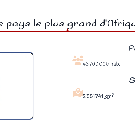
e pays le plus grand d'Afriq
P
46’700’000 hab.
S
2
2’381’741
km