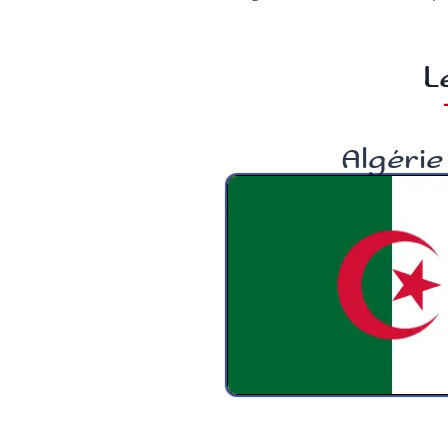
L
Algérie