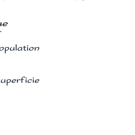
ue
opulation
uperficie