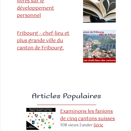
livres sur le
développement
personnel
Fribourg – chef-lieu et
plus grande ville du
canton de Fribourg.
Articles Populaires
Examinons les fanions
de cinq cantons suisses
108 views
|
under
Série