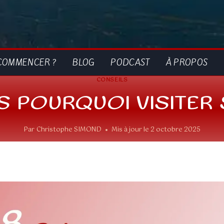
COMMENCER ?
BLOG
PODCAST
À PROPOS
CONSEILS
S POURQUOI VISITER
Par
Christophe SIMOND
Mis à jour le
2 octobre 2025