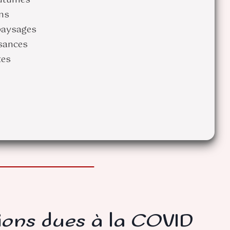
ons
 paysages
ssances
tes
tions dues à la COVID