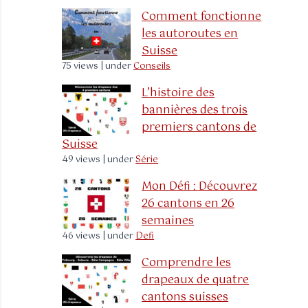
Comment fonctionne
les autoroutes en
Suisse
75 views
|
under
Conseils
L’histoire des
bannières des trois
premiers cantons de
Suisse
49 views
|
under
Série
Mon Défi : Découvrez
26 cantons en 26
semaines
46 views
|
under
Defi
Comprendre les
drapeaux de quatre
cantons suisses