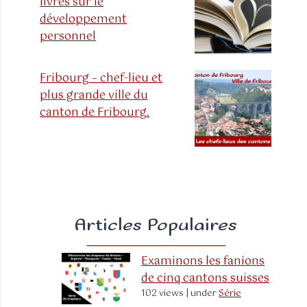
livres sur le
développement
personnel
Fribourg – chef-lieu et
plus grande ville du
canton de Fribourg.
Articles Populaires
Examinons les fanions
de cinq cantons suisses
102 views
|
under
Série